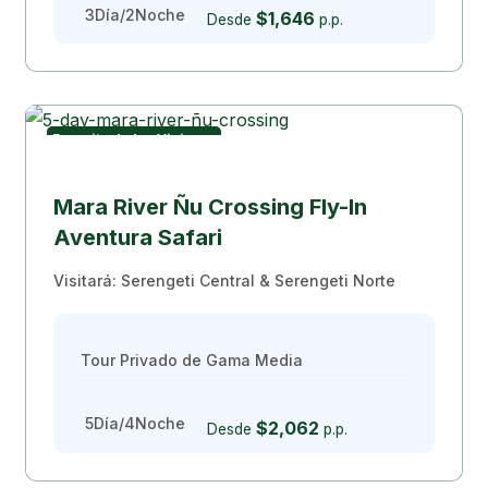
3Día/2Noche
$1,646
Desde
p.p.
Favorito de los Viajeros
Directo desde Zanzíbar
Mara River Ñu Crossing Fly-In
Aventura Safari
Visitará: Serengeti Central & Serengeti Norte
Tour Privado de Gama Media
5Día/4Noche
$2,062
Desde
p.p.