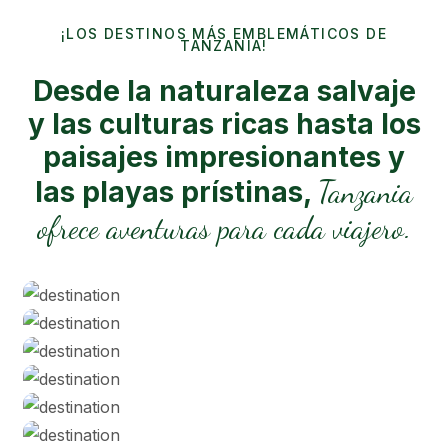
¡LOS DESTINOS MÁS EMBLEMÁTICOS DE
TANZANIA!
Desde la naturaleza salvaje
y las culturas ricas hasta los
paisajes impresionantes y
Tanzania
las playas prístinas,
ofrece aventuras para cada viajero.
Serengeti NP
Tarangire
Ngorongoro Crater
Playas De Zanzíbar
Kilimanjaro NP
Lago Manyara